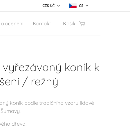
CZK
KČ
CS
 a ocenění
Kontakt
Košík
 vyřezávaný koník k
šení / režný
aný koník podle tradičního vzoru lidové
 Šumavy.
ého dřeva.