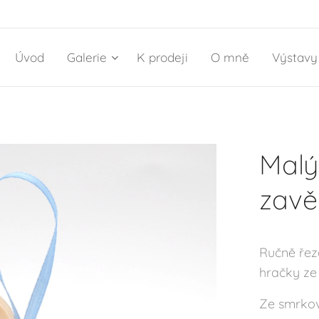
Úvod
Galerie
K prodeji
O mně
Výstavy
Malý
zavě
Ručně řez
hračky ze
Ze smrkov