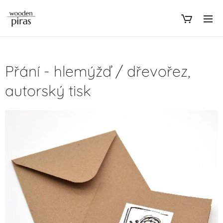
Přání - hlemýžď / dřevořez,
autorský tisk